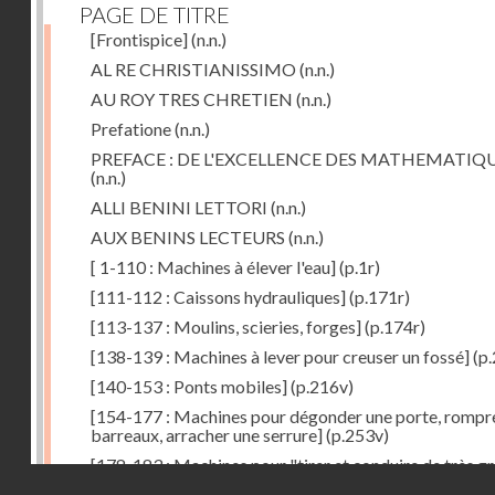
PAGE DE TITRE
[Frontispice]
(n.n.)
AL RE CHRISTIANISSIMO
(n.n.)
AU ROY TRES CHRETIEN
(n.n.)
Prefatione
(n.n.)
PREFACE : DE L'EXCELLENCE DES MATHEMATIQ
(n.n.)
ALLI BENINI LETTORI
(n.n.)
AUX BENINS LECTEURS
(n.n.)
[ 1-110 : Machines à élever l'eau]
(p.1r)
[111-112 : Caissons hydrauliques]
(p.171r)
[113-137 : Moulins, scieries, forges]
(p.174r)
[138-139 : Machines à lever pour creuser un fossé]
(p.
[140-153 : Ponts mobiles]
(p.216v)
[154-177 : Machines pour dégonder une porte, rompr
barreaux, arracher une serrure]
(p.253v)
[178-183 : Machines pour "tirer et conduire de très g
Droits réservés - CNAM
poids"]
(p.291r)