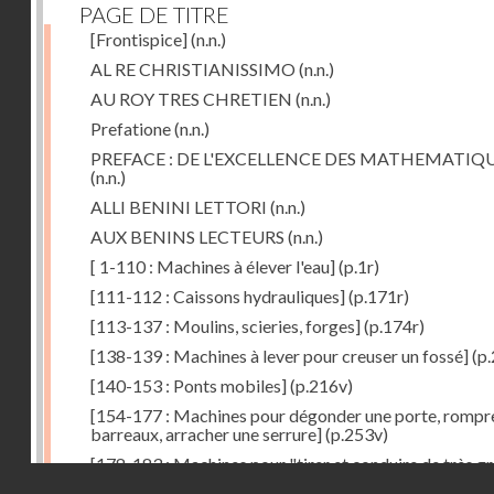
PAGE DE TITRE
[Frontispice]
(n.n.)
AL RE CHRISTIANISSIMO
(n.n.)
AU ROY TRES CHRETIEN
(n.n.)
Prefatione
(n.n.)
PREFACE : DE L'EXCELLENCE DES MATHEMATIQ
(n.n.)
ALLI BENINI LETTORI
(n.n.)
AUX BENINS LECTEURS
(n.n.)
[ 1-110 : Machines à élever l'eau]
(p.1r)
[111-112 : Caissons hydrauliques]
(p.171r)
[113-137 : Moulins, scieries, forges]
(p.174r)
[138-139 : Machines à lever pour creuser un fossé]
(p.
[140-153 : Ponts mobiles]
(p.216v)
[154-177 : Machines pour dégonder une porte, rompr
barreaux, arracher une serrure]
(p.253v)
[178-183 : Machines pour "tirer et conduire de très g
Droits réservés - CNAM
poids"]
(p.291r)