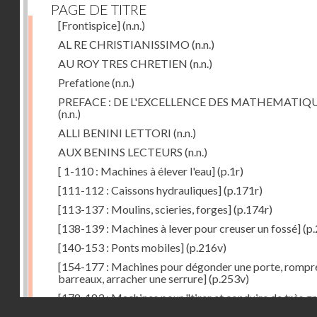
PAGE DE TITRE
[Frontispice]
(n.n.)
AL RE CHRISTIANISSIMO
(n.n.)
AU ROY TRES CHRETIEN
(n.n.)
Prefatione
(n.n.)
PREFACE : DE L'EXCELLENCE DES MATHEMATIQ
(n.n.)
ALLI BENINI LETTORI
(n.n.)
AUX BENINS LECTEURS
(n.n.)
[ 1-110 : Machines à élever l'eau]
(p.1r)
[111-112 : Caissons hydrauliques]
(p.171r)
[113-137 : Moulins, scieries, forges]
(p.174r)
[138-139 : Machines à lever pour creuser un fossé]
(p.
[140-153 : Ponts mobiles]
(p.216v)
[154-177 : Machines pour dégonder une porte, rompr
barreaux, arracher une serrure]
(p.253v)
[178-183 : Machines pour "tirer et conduire de très g
Droits réservés - CNAM
poids"]
(p.291r)