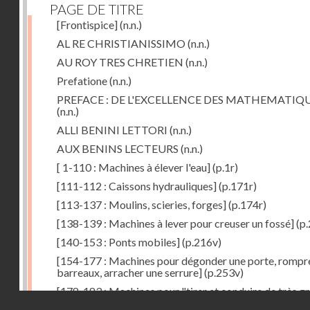
PAGE DE TITRE
[Frontispice]
(n.n.)
AL RE CHRISTIANISSIMO
(n.n.)
AU ROY TRES CHRETIEN
(n.n.)
Prefatione
(n.n.)
PREFACE : DE L'EXCELLENCE DES MATHEMATIQ
(n.n.)
ALLI BENINI LETTORI
(n.n.)
AUX BENINS LECTEURS
(n.n.)
[ 1-110 : Machines à élever l'eau]
(p.1r)
[111-112 : Caissons hydrauliques]
(p.171r)
[113-137 : Moulins, scieries, forges]
(p.174r)
[138-139 : Machines à lever pour creuser un fossé]
(p.
[140-153 : Ponts mobiles]
(p.216v)
[154-177 : Machines pour dégonder une porte, rompr
barreaux, arracher une serrure]
(p.253v)
[178-183 : Machines pour "tirer et conduire de très g
Droits réservés - CNAM
poids"]
(p.291r)