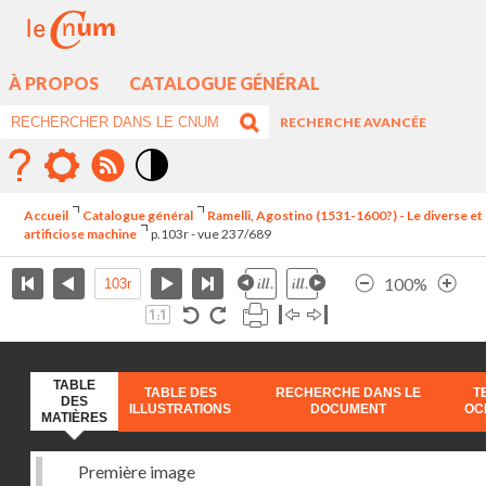
À PROPOS
CATALOGUE GÉNÉRAL
RECHERCHE AVANCÉE
Mode
contraste
Accueil
Catalogue général
Ramelli, Agostino (1531-1600?) - Le diverse et
élévé
artificiose machine
p.103r - vue 237/689
100%
TABLE
TABLE DES
RECHERCHE DANS LE
T
DES
ILLUSTRATIONS
DOCUMENT
OC
MATIÈRES
Première image