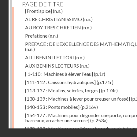
PAGE DE TITRE
[Frontispice]
(n.n.)
AL RE CHRISTIANISSIMO
(n.n.)
AU ROY TRES CHRETIEN
(n.n.)
Prefatione
(n.n.)
PREFACE : DE L'EXCELLENCE DES MATHEMATIQ
(n.n.)
ALLI BENINI LETTORI
(n.n.)
AUX BENINS LECTEURS
(n.n.)
[ 1-110 : Machines à élever l'eau]
(p.1r)
[111-112 : Caissons hydrauliques]
(p.171r)
[113-137 : Moulins, scieries, forges]
(p.174r)
[138-139 : Machines à lever pour creuser un fossé]
(p.
[140-153 : Ponts mobiles]
(p.216v)
[154-177 : Machines pour dégonder une porte, rompr
barreaux, arracher une serrure]
(p.253v)
[178-183 : Machines pour "tirer et conduire de très g
Droits réservés - CNAM
poids"]
(p.291r)