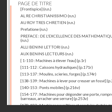
PAGE DE TITRE
[Frontispice]
(n.n.)
AL RE CHRISTIANISSIMO
(n.n.)
AU ROY TRES CHRETIEN
(n.n.)
Prefatione
(n.n.)
PREFACE : DE L'EXCELLENCE DES MATHEMATIQ
(n.n.)
ALLI BENINI LETTORI
(n.n.)
AUX BENINS LECTEURS
(n.n.)
[ 1-110 : Machines à élever l'eau]
(p.1r)
[111-112 : Caissons hydrauliques]
(p.171r)
[113-137 : Moulins, scieries, forges]
(p.174r)
[138-139 : Machines à lever pour creuser un fossé]
(p.
[140-153 : Ponts mobiles]
(p.216v)
[154-177 : Machines pour dégonder une porte, rompr
barreaux, arracher une serrure]
(p.253v)
[178-183 : Machines pour "tirer et conduire de très g
Droits réservés - CNAM
poids"]
(p.291r)