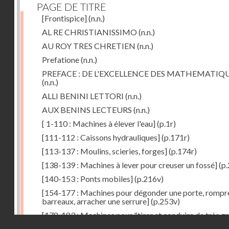
PAGE DE TITRE
[Frontispice]
(n.n.)
AL RE CHRISTIANISSIMO
(n.n.)
AU ROY TRES CHRETIEN
(n.n.)
Prefatione
(n.n.)
PREFACE : DE L'EXCELLENCE DES MATHEMATIQ
(n.n.)
ALLI BENINI LETTORI
(n.n.)
AUX BENINS LECTEURS
(n.n.)
[ 1-110 : Machines à élever l'eau]
(p.1r)
[111-112 : Caissons hydrauliques]
(p.171r)
[113-137 : Moulins, scieries, forges]
(p.174r)
[138-139 : Machines à lever pour creuser un fossé]
(p.
[140-153 : Ponts mobiles]
(p.216v)
[154-177 : Machines pour dégonder une porte, rompr
barreaux, arracher une serrure]
(p.253v)
[178-183 : Machines pour "tirer et conduire de très g
Droits réservés - CNAM
poids"]
(p.291r)