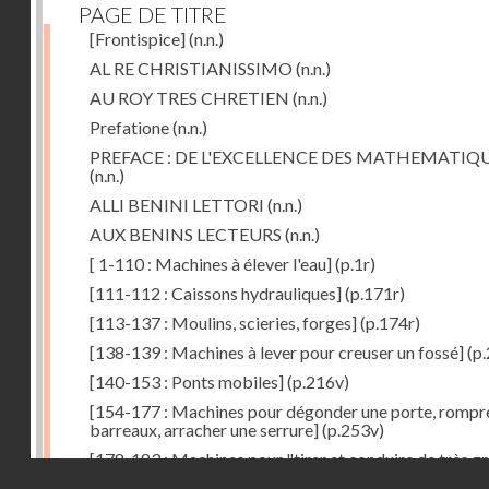
PAGE DE TITRE
[Frontispice]
(n.n.)
AL RE CHRISTIANISSIMO
(n.n.)
AU ROY TRES CHRETIEN
(n.n.)
Prefatione
(n.n.)
PREFACE : DE L'EXCELLENCE DES MATHEMATIQ
(n.n.)
ALLI BENINI LETTORI
(n.n.)
AUX BENINS LECTEURS
(n.n.)
[ 1-110 : Machines à élever l'eau]
(p.1r)
[111-112 : Caissons hydrauliques]
(p.171r)
[113-137 : Moulins, scieries, forges]
(p.174r)
[138-139 : Machines à lever pour creuser un fossé]
(p.
[140-153 : Ponts mobiles]
(p.216v)
[154-177 : Machines pour dégonder une porte, rompr
barreaux, arracher une serrure]
(p.253v)
[178-183 : Machines pour "tirer et conduire de très g
Droits réservés - CNAM
poids"]
(p.291r)