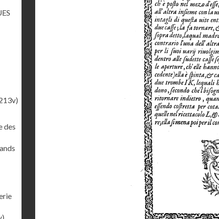
UES
213v)
e des
rands
erie
v)