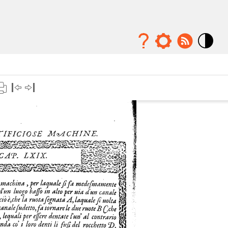
Mode
contraste
élévé