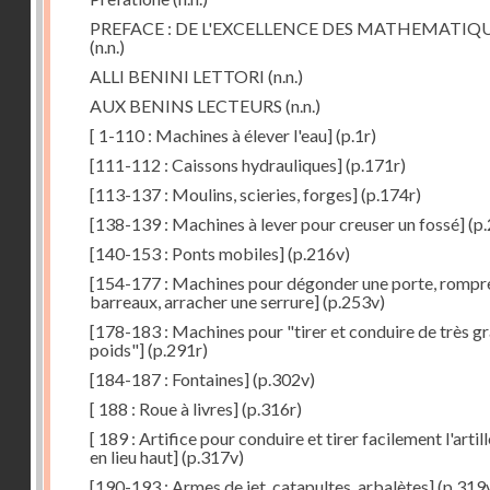
PREFACE : DE L'EXCELLENCE DES MATHEMATIQ
(n.n.)
ALLI BENINI LETTORI
(n.n.)
AUX BENINS LECTEURS
(n.n.)
[ 1-110 : Machines à élever l'eau]
(p.1r)
[111-112 : Caissons hydrauliques]
(p.171r)
[113-137 : Moulins, scieries, forges]
(p.174r)
[138-139 : Machines à lever pour creuser un fossé]
(p.
[140-153 : Ponts mobiles]
(p.216v)
[154-177 : Machines pour dégonder une porte, rompr
barreaux, arracher une serrure]
(p.253v)
[178-183 : Machines pour "tirer et conduire de très g
poids"]
(p.291r)
[184-187 : Fontaines]
(p.302v)
[ 188 : Roue à livres]
(p.316r)
[ 189 : Artifice pour conduire et tirer facilement l'artill
en lieu haut]
(p.317v)
[190-193 : Armes de jet, catapultes, arbalètes]
(p.319