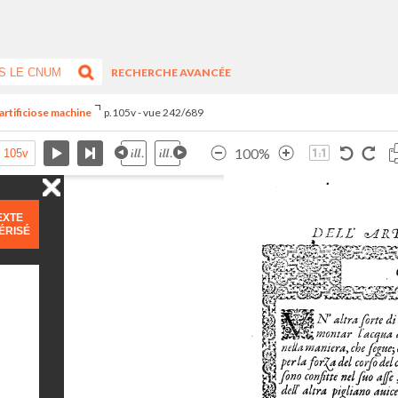
RECHERCHE AVANCÉE
artificiose machine
p.105v - vue 242/689
100%
EXTE
ÉRISÉ