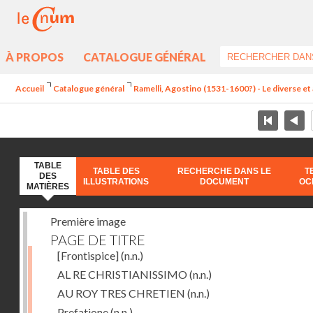
À PROPOS
CATALOGUE GÉNÉRAL
Accueil
Catalogue général
Ramelli, Agostino (1531-1600?) - Le diverse et 
TABLE
TABLE DES
RECHERCHE DANS LE
T
DES
ILLUSTRATIONS
DOCUMENT
OC
MATIÈRES
Première image
PAGE DE TITRE
[Frontispice]
(n.n.)
AL RE CHRISTIANISSIMO
(n.n.)
AU ROY TRES CHRETIEN
(n.n.)
Prefatione
(n.n.)