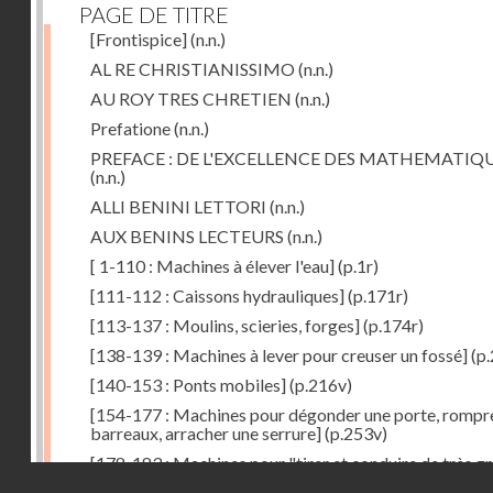
PAGE DE TITRE
[Frontispice]
(n.n.)
AL RE CHRISTIANISSIMO
(n.n.)
AU ROY TRES CHRETIEN
(n.n.)
Prefatione
(n.n.)
PREFACE : DE L'EXCELLENCE DES MATHEMATIQ
(n.n.)
ALLI BENINI LETTORI
(n.n.)
AUX BENINS LECTEURS
(n.n.)
[ 1-110 : Machines à élever l'eau]
(p.1r)
[111-112 : Caissons hydrauliques]
(p.171r)
[113-137 : Moulins, scieries, forges]
(p.174r)
[138-139 : Machines à lever pour creuser un fossé]
(p.
[140-153 : Ponts mobiles]
(p.216v)
[154-177 : Machines pour dégonder une porte, rompr
barreaux, arracher une serrure]
(p.253v)
[178-183 : Machines pour "tirer et conduire de très g
Droits réservés - CNAM
poids"]
(p.291r)