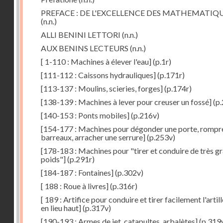
PREFACE : DE L'EXCELLENCE DES MATHEMATIQ
(n.n.)
ALLI BENINI LETTORI
(n.n.)
AUX BENINS LECTEURS
(n.n.)
[ 1-110 : Machines à élever l'eau]
(p.1r)
[111-112 : Caissons hydrauliques]
(p.171r)
[113-137 : Moulins, scieries, forges]
(p.174r)
[138-139 : Machines à lever pour creuser un fossé]
(p.
[140-153 : Ponts mobiles]
(p.216v)
[154-177 : Machines pour dégonder une porte, rompr
barreaux, arracher une serrure]
(p.253v)
[178-183 : Machines pour "tirer et conduire de très g
poids"]
(p.291r)
[184-187 : Fontaines]
(p.302v)
[ 188 : Roue à livres]
(p.316r)
[ 189 : Artifice pour conduire et tirer facilement l'artill
en lieu haut]
(p.317v)
[190-193 : Armes de jet, catapultes, arbalètes]
(p.319