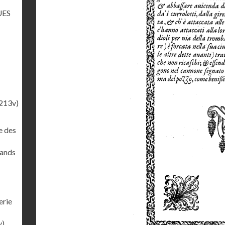
UES
213v)
e des
rands
erie
v)