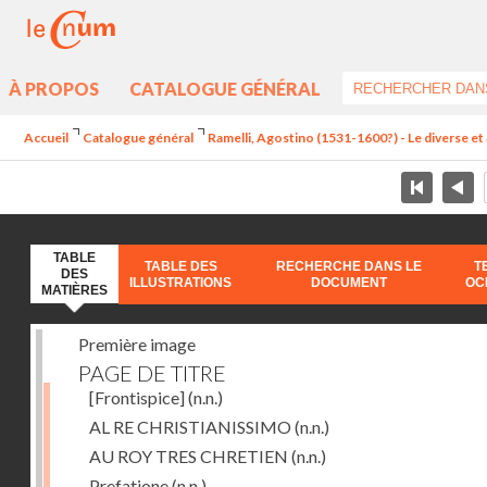
À PROPOS
CATALOGUE GÉNÉRAL
Accueil
Catalogue général
Ramelli, Agostino (1531-1600?) - Le diverse et 
TABLE
TABLE DES
RECHERCHE DANS LE
T
DES
ILLUSTRATIONS
DOCUMENT
OC
MATIÈRES
Première image
PAGE DE TITRE
[Frontispice]
(n.n.)
AL RE CHRISTIANISSIMO
(n.n.)
AU ROY TRES CHRETIEN
(n.n.)
Prefatione
(n.n.)