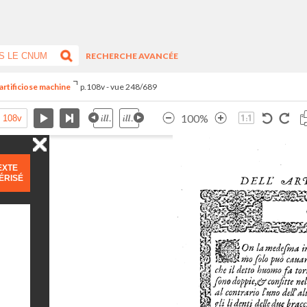
RECHERCHE AVANCÉE
artificiose machine
p.108v - vue 248/689
100%
EXTE
ÉRISÉ