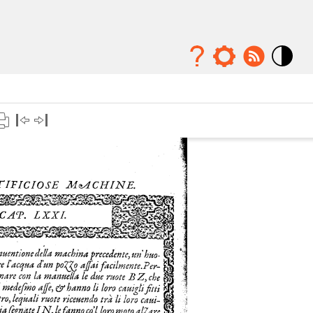
Mode
contraste
élévé