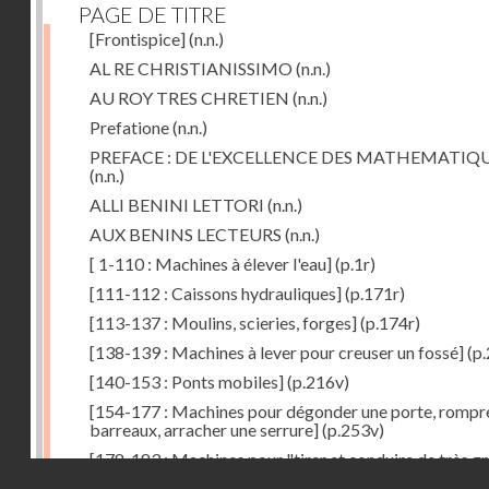
PAGE DE TITRE
[Frontispice]
(n.n.)
AL RE CHRISTIANISSIMO
(n.n.)
AU ROY TRES CHRETIEN
(n.n.)
Prefatione
(n.n.)
PREFACE : DE L'EXCELLENCE DES MATHEMATIQ
(n.n.)
ALLI BENINI LETTORI
(n.n.)
AUX BENINS LECTEURS
(n.n.)
[ 1-110 : Machines à élever l'eau]
(p.1r)
[111-112 : Caissons hydrauliques]
(p.171r)
[113-137 : Moulins, scieries, forges]
(p.174r)
[138-139 : Machines à lever pour creuser un fossé]
(p.
[140-153 : Ponts mobiles]
(p.216v)
[154-177 : Machines pour dégonder une porte, rompr
barreaux, arracher une serrure]
(p.253v)
[178-183 : Machines pour "tirer et conduire de très g
Droits réservés - CNAM
poids"]
(p.291r)