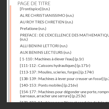
PAGE DE TITRE
[Frontispice]
(n.n.)
AL RE CHRISTIANISSIMO
(n.n.)
AU ROY TRES CHRETIEN
(n.n.)
Prefatione
(n.n.)
PREFACE : DE L'EXCELLENCE DES MATHEMATIQ
(n.n.)
ALLI BENINI LETTORI
(n.n.)
AUX BENINS LECTEURS
(n.n.)
[ 1-110 : Machines à élever l'eau]
(p.1r)
[111-112 : Caissons hydrauliques]
(p.171r)
[113-137 : Moulins, scieries, forges]
(p.174r)
[138-139 : Machines à lever pour creuser un fossé]
(p.
[140-153 : Ponts mobiles]
(p.216v)
[154-177 : Machines pour dégonder une porte, rompr
barreaux, arracher une serrure]
(p.253v)
[178-183 : Machines pour "tirer et conduire de très g
Droits réservés - CNAM
poids"]
(p.291r)