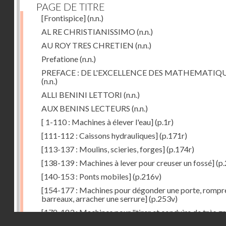
PAGE DE TITRE
[Frontispice]
(n.n.)
AL RE CHRISTIANISSIMO
(n.n.)
AU ROY TRES CHRETIEN
(n.n.)
Prefatione
(n.n.)
PREFACE : DE L'EXCELLENCE DES MATHEMATIQ
(n.n.)
ALLI BENINI LETTORI
(n.n.)
AUX BENINS LECTEURS
(n.n.)
[ 1-110 : Machines à élever l'eau]
(p.1r)
[111-112 : Caissons hydrauliques]
(p.171r)
[113-137 : Moulins, scieries, forges]
(p.174r)
[138-139 : Machines à lever pour creuser un fossé]
(p.
[140-153 : Ponts mobiles]
(p.216v)
[154-177 : Machines pour dégonder une porte, rompr
barreaux, arracher une serrure]
(p.253v)
[178-183 : Machines pour "tirer et conduire de très g
Droits réservés - CNAM
poids"]
(p.291r)