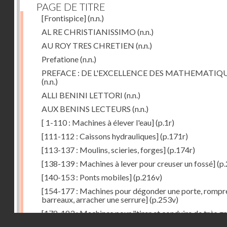
PAGE DE TITRE
[Frontispice]
(n.n.)
AL RE CHRISTIANISSIMO
(n.n.)
AU ROY TRES CHRETIEN
(n.n.)
Prefatione
(n.n.)
PREFACE : DE L'EXCELLENCE DES MATHEMATIQ
(n.n.)
ALLI BENINI LETTORI
(n.n.)
AUX BENINS LECTEURS
(n.n.)
[ 1-110 : Machines à élever l'eau]
(p.1r)
[111-112 : Caissons hydrauliques]
(p.171r)
[113-137 : Moulins, scieries, forges]
(p.174r)
[138-139 : Machines à lever pour creuser un fossé]
(p.
[140-153 : Ponts mobiles]
(p.216v)
[154-177 : Machines pour dégonder une porte, rompr
barreaux, arracher une serrure]
(p.253v)
[178-183 : Machines pour "tirer et conduire de très g
Droits réservés - CNAM
poids"]
(p.291r)