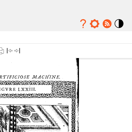
Mode
contraste
élévé