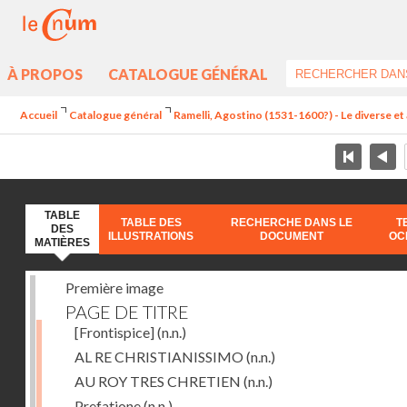
À PROPOS
CATALOGUE GÉNÉRAL
Accueil
Catalogue général
Ramelli, Agostino (1531-1600?) - Le diverse et 
TABLE
TABLE DES
RECHERCHE DANS LE
T
DES
ILLUSTRATIONS
DOCUMENT
OC
MATIÈRES
Première image
PAGE DE TITRE
[Frontispice]
(n.n.)
AL RE CHRISTIANISSIMO
(n.n.)
AU ROY TRES CHRETIEN
(n.n.)
Prefatione
(n.n.)