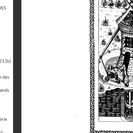
UES
213v)
e des
rands
erie
v)