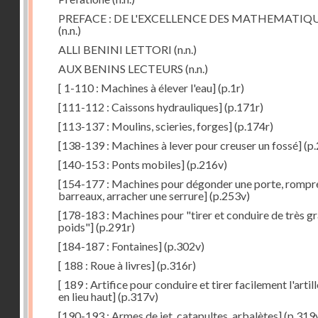
PREFACE : DE L'EXCELLENCE DES MATHEMATIQ
(n.n.)
ALLI BENINI LETTORI
(n.n.)
AUX BENINS LECTEURS
(n.n.)
[ 1-110 : Machines à élever l'eau]
(p.1r)
[111-112 : Caissons hydrauliques]
(p.171r)
[113-137 : Moulins, scieries, forges]
(p.174r)
[138-139 : Machines à lever pour creuser un fossé]
(p.
[140-153 : Ponts mobiles]
(p.216v)
[154-177 : Machines pour dégonder une porte, rompr
barreaux, arracher une serrure]
(p.253v)
[178-183 : Machines pour "tirer et conduire de très g
poids"]
(p.291r)
[184-187 : Fontaines]
(p.302v)
[ 188 : Roue à livres]
(p.316r)
[ 189 : Artifice pour conduire et tirer facilement l'artill
en lieu haut]
(p.317v)
[190-193 : Armes de jet, catapultes, arbalètes]
(p.319