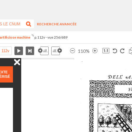
RECHERCHE AVANCÉE
artificiose machine
p.112v - vue 256/689
110%
EXTE
ÉRISÉ