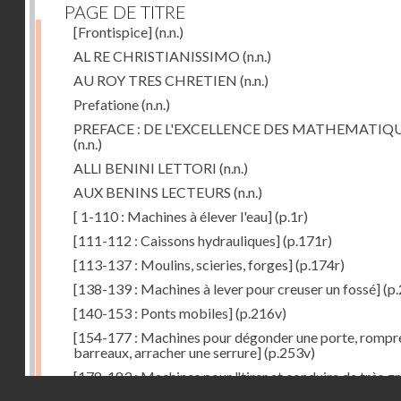
PAGE DE TITRE
[Frontispice]
(n.n.)
AL RE CHRISTIANISSIMO
(n.n.)
AU ROY TRES CHRETIEN
(n.n.)
Prefatione
(n.n.)
PREFACE : DE L'EXCELLENCE DES MATHEMATIQ
(n.n.)
ALLI BENINI LETTORI
(n.n.)
AUX BENINS LECTEURS
(n.n.)
[ 1-110 : Machines à élever l'eau]
(p.1r)
[111-112 : Caissons hydrauliques]
(p.171r)
[113-137 : Moulins, scieries, forges]
(p.174r)
[138-139 : Machines à lever pour creuser un fossé]
(p.
[140-153 : Ponts mobiles]
(p.216v)
[154-177 : Machines pour dégonder une porte, rompr
barreaux, arracher une serrure]
(p.253v)
[178-183 : Machines pour "tirer et conduire de très g
Droits réservés - CNAM
poids"]
(p.291r)