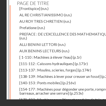
PAGE DE TITRE
[Frontispice]
(n.n.)
AL RE CHRISTIANISSIMO
(n.n.)
AU ROY TRES CHRETIEN
(n.n.)
Prefatione
(n.n.)
PREFACE : DE L'EXCELLENCE DES MATHEMATIQ
(n.n.)
ALLI BENINI LETTORI
(n.n.)
AUX BENINS LECTEURS
(n.n.)
[ 1-110 : Machines à élever l'eau]
(p.1r)
[111-112 : Caissons hydrauliques]
(p.171r)
[113-137 : Moulins, scieries, forges]
(p.174r)
[138-139 : Machines à lever pour creuser un fossé]
(p.
[140-153 : Ponts mobiles]
(p.216v)
[154-177 : Machines pour dégonder une porte, rompr
barreaux, arracher une serrure]
(p.253v)
[178-183 : Machines pour "tirer et conduire de très g
Droits réservés - CNAM
poids"]
(p.291r)