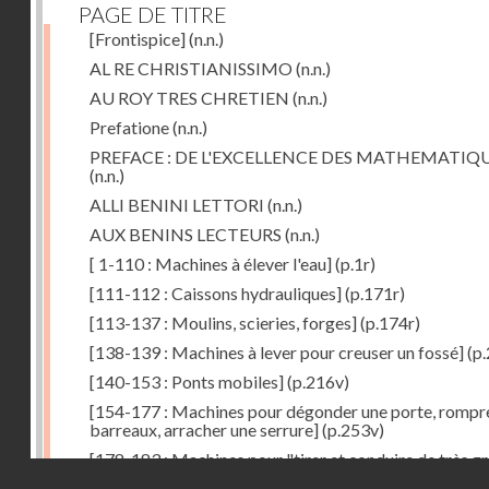
PAGE DE TITRE
[Frontispice]
(n.n.)
AL RE CHRISTIANISSIMO
(n.n.)
AU ROY TRES CHRETIEN
(n.n.)
Prefatione
(n.n.)
PREFACE : DE L'EXCELLENCE DES MATHEMATIQ
(n.n.)
ALLI BENINI LETTORI
(n.n.)
AUX BENINS LECTEURS
(n.n.)
[ 1-110 : Machines à élever l'eau]
(p.1r)
[111-112 : Caissons hydrauliques]
(p.171r)
[113-137 : Moulins, scieries, forges]
(p.174r)
[138-139 : Machines à lever pour creuser un fossé]
(p.
[140-153 : Ponts mobiles]
(p.216v)
[154-177 : Machines pour dégonder une porte, rompr
barreaux, arracher une serrure]
(p.253v)
[178-183 : Machines pour "tirer et conduire de très g
Droits réservés - CNAM
poids"]
(p.291r)