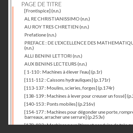
PAGE DE TITRE
[Frontispice]
(n.n.)
AL RE CHRISTIANISSIMO
(n.n.)
AU ROY TRES CHRETIEN
(n.n.)
Prefatione
(n.n.)
PREFACE : DE L'EXCELLENCE DES MATHEMATIQ
(n.n.)
ALLI BENINI LETTORI
(n.n.)
AUX BENINS LECTEURS
(n.n.)
[ 1-110 : Machines à élever l'eau]
(p.1r)
[111-112 : Caissons hydrauliques]
(p.171r)
[113-137 : Moulins, scieries, forges]
(p.174r)
[138-139 : Machines à lever pour creuser un fossé]
(p.
[140-153 : Ponts mobiles]
(p.216v)
[154-177 : Machines pour dégonder une porte, rompr
barreaux, arracher une serrure]
(p.253v)
[178-183 : Machines pour "tirer et conduire de très g
Droits réservés - CNAM
poids"]
(p.291r)