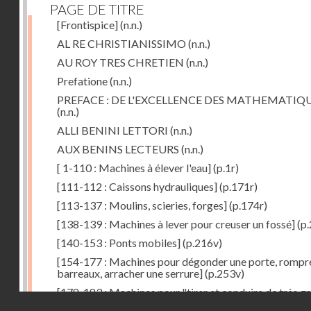
PAGE DE TITRE
[Frontispice]
(n.n.)
AL RE CHRISTIANISSIMO
(n.n.)
AU ROY TRES CHRETIEN
(n.n.)
Prefatione
(n.n.)
PREFACE : DE L'EXCELLENCE DES MATHEMATIQ
(n.n.)
ALLI BENINI LETTORI
(n.n.)
AUX BENINS LECTEURS
(n.n.)
[ 1-110 : Machines à élever l'eau]
(p.1r)
[111-112 : Caissons hydrauliques]
(p.171r)
[113-137 : Moulins, scieries, forges]
(p.174r)
[138-139 : Machines à lever pour creuser un fossé]
(p.
[140-153 : Ponts mobiles]
(p.216v)
[154-177 : Machines pour dégonder une porte, rompr
barreaux, arracher une serrure]
(p.253v)
[178-183 : Machines pour "tirer et conduire de très g
Droits réservés - CNAM
poids"]
(p.291r)