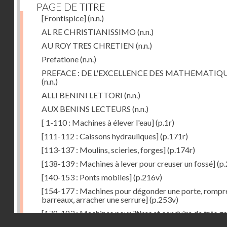
PAGE DE TITRE
[Frontispice]
(n.n.)
AL RE CHRISTIANISSIMO
(n.n.)
AU ROY TRES CHRETIEN
(n.n.)
Prefatione
(n.n.)
PREFACE : DE L'EXCELLENCE DES MATHEMATIQ
(n.n.)
ALLI BENINI LETTORI
(n.n.)
AUX BENINS LECTEURS
(n.n.)
[ 1-110 : Machines à élever l'eau]
(p.1r)
[111-112 : Caissons hydrauliques]
(p.171r)
[113-137 : Moulins, scieries, forges]
(p.174r)
[138-139 : Machines à lever pour creuser un fossé]
(p.
[140-153 : Ponts mobiles]
(p.216v)
[154-177 : Machines pour dégonder une porte, rompr
barreaux, arracher une serrure]
(p.253v)
[178-183 : Machines pour "tirer et conduire de très g
Droits réservés - CNAM
poids"]
(p.291r)