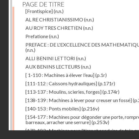
PAGE DE TITRE
[Frontispice]
(n.n.)
AL RE CHRISTIANISSIMO
(n.n.)
AU ROY TRES CHRETIEN
(n.n.)
Prefatione
(n.n.)
PREFACE : DE L'EXCELLENCE DES MATHEMATIQ
(n.n.)
ALLI BENINI LETTORI
(n.n.)
AUX BENINS LECTEURS
(n.n.)
[ 1-110 : Machines à élever l'eau]
(p.1r)
[111-112 : Caissons hydrauliques]
(p.171r)
[113-137 : Moulins, scieries, forges]
(p.174r)
[138-139 : Machines à lever pour creuser un fossé]
(p.
[140-153 : Ponts mobiles]
(p.216v)
[154-177 : Machines pour dégonder une porte, rompr
barreaux, arracher une serrure]
(p.253v)
[178-183 : Machines pour "tirer et conduire de très g
Droits réservés - CNAM
poids"]
(p.291r)