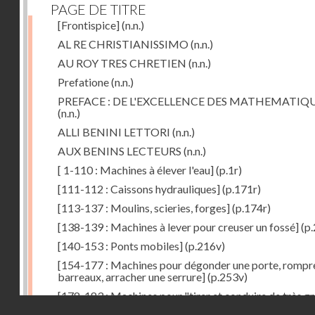
PAGE DE TITRE
[Frontispice]
(n.n.)
AL RE CHRISTIANISSIMO
(n.n.)
AU ROY TRES CHRETIEN
(n.n.)
Prefatione
(n.n.)
PREFACE : DE L'EXCELLENCE DES MATHEMATIQ
(n.n.)
ALLI BENINI LETTORI
(n.n.)
AUX BENINS LECTEURS
(n.n.)
[ 1-110 : Machines à élever l'eau]
(p.1r)
[111-112 : Caissons hydrauliques]
(p.171r)
[113-137 : Moulins, scieries, forges]
(p.174r)
[138-139 : Machines à lever pour creuser un fossé]
(p.
[140-153 : Ponts mobiles]
(p.216v)
[154-177 : Machines pour dégonder une porte, rompr
barreaux, arracher une serrure]
(p.253v)
[178-183 : Machines pour "tirer et conduire de très g
Droits réservés - CNAM
poids"]
(p.291r)