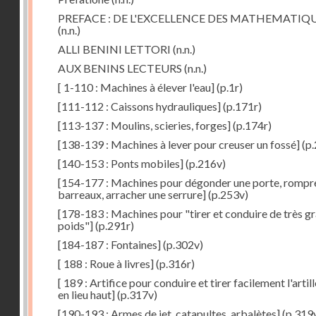
PREFACE : DE L'EXCELLENCE DES MATHEMATIQ
(n.n.)
ALLI BENINI LETTORI
(n.n.)
AUX BENINS LECTEURS
(n.n.)
[ 1-110 : Machines à élever l'eau]
(p.1r)
[111-112 : Caissons hydrauliques]
(p.171r)
[113-137 : Moulins, scieries, forges]
(p.174r)
[138-139 : Machines à lever pour creuser un fossé]
(p.
[140-153 : Ponts mobiles]
(p.216v)
[154-177 : Machines pour dégonder une porte, rompr
barreaux, arracher une serrure]
(p.253v)
[178-183 : Machines pour "tirer et conduire de très g
poids"]
(p.291r)
[184-187 : Fontaines]
(p.302v)
[ 188 : Roue à livres]
(p.316r)
[ 189 : Artifice pour conduire et tirer facilement l'artill
en lieu haut]
(p.317v)
[190-193 : Armes de jet, catapultes, arbalètes]
(p.319