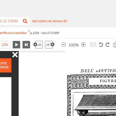
RECHERCHE AVANCÉE
artificiose machine
p.120r - vue 271/689
100%
EXTE
ÉRISÉ