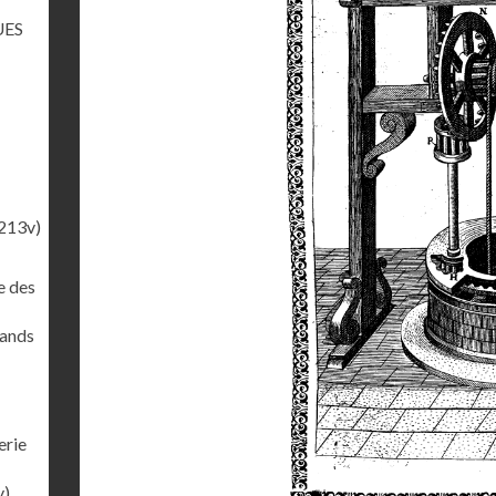
UES
213v)
e des
rands
erie
v)