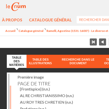
À PROPOS
CATALOGUE GÉNÉRAL
Accueil
Catalogue général
Ramelli, Agostino (1531-1600?) - Le diverse et 
TABLE
TABLE DES
RECHERCHE DANS LE
T
DES
ILLUSTRATIONS
DOCUMENT
OC
MATIÈRES
Première image
PAGE DE TITRE
[Frontispice]
(n.n.)
AL RE CHRISTIANISSIMO
(n.n.)
AU ROY TRES CHRETIEN
(n.n.)
Prefatione
(n.n.)