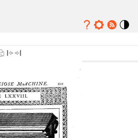
Mode
contraste
élévé