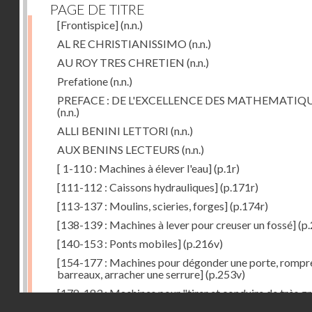
PAGE DE TITRE
[Frontispice]
(n.n.)
AL RE CHRISTIANISSIMO
(n.n.)
AU ROY TRES CHRETIEN
(n.n.)
Prefatione
(n.n.)
PREFACE : DE L'EXCELLENCE DES MATHEMATIQ
(n.n.)
ALLI BENINI LETTORI
(n.n.)
AUX BENINS LECTEURS
(n.n.)
[ 1-110 : Machines à élever l'eau]
(p.1r)
[111-112 : Caissons hydrauliques]
(p.171r)
[113-137 : Moulins, scieries, forges]
(p.174r)
[138-139 : Machines à lever pour creuser un fossé]
(p.
[140-153 : Ponts mobiles]
(p.216v)
[154-177 : Machines pour dégonder une porte, rompr
barreaux, arracher une serrure]
(p.253v)
[178-183 : Machines pour "tirer et conduire de très g
Droits réservés - CNAM
poids"]
(p.291r)