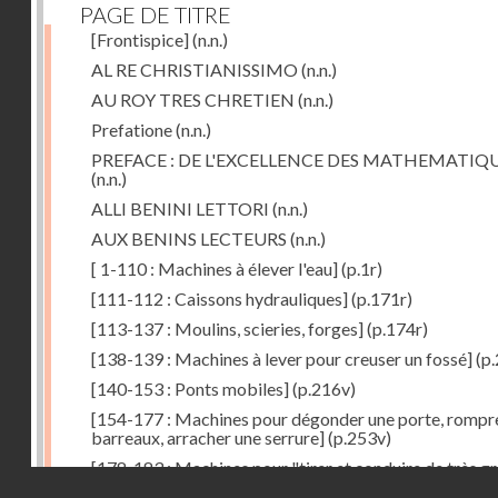
PAGE DE TITRE
[Frontispice]
(n.n.)
AL RE CHRISTIANISSIMO
(n.n.)
AU ROY TRES CHRETIEN
(n.n.)
Prefatione
(n.n.)
PREFACE : DE L'EXCELLENCE DES MATHEMATIQ
(n.n.)
ALLI BENINI LETTORI
(n.n.)
AUX BENINS LECTEURS
(n.n.)
[ 1-110 : Machines à élever l'eau]
(p.1r)
[111-112 : Caissons hydrauliques]
(p.171r)
[113-137 : Moulins, scieries, forges]
(p.174r)
[138-139 : Machines à lever pour creuser un fossé]
(p.
[140-153 : Ponts mobiles]
(p.216v)
[154-177 : Machines pour dégonder une porte, rompr
barreaux, arracher une serrure]
(p.253v)
[178-183 : Machines pour "tirer et conduire de très g
Droits réservés - CNAM
poids"]
(p.291r)