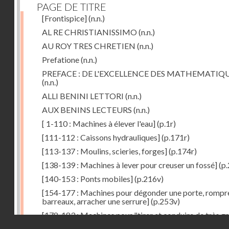
PAGE DE TITRE
[Frontispice]
(n.n.)
AL RE CHRISTIANISSIMO
(n.n.)
AU ROY TRES CHRETIEN
(n.n.)
Prefatione
(n.n.)
PREFACE : DE L'EXCELLENCE DES MATHEMATIQ
(n.n.)
ALLI BENINI LETTORI
(n.n.)
AUX BENINS LECTEURS
(n.n.)
[ 1-110 : Machines à élever l'eau]
(p.1r)
[111-112 : Caissons hydrauliques]
(p.171r)
[113-137 : Moulins, scieries, forges]
(p.174r)
[138-139 : Machines à lever pour creuser un fossé]
(p.
[140-153 : Ponts mobiles]
(p.216v)
[154-177 : Machines pour dégonder une porte, rompr
barreaux, arracher une serrure]
(p.253v)
[178-183 : Machines pour "tirer et conduire de très g
Droits réservés - CNAM
poids"]
(p.291r)