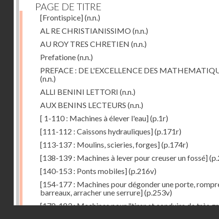
PAGE DE TITRE
[Frontispice]
(n.n.)
AL RE CHRISTIANISSIMO
(n.n.)
AU ROY TRES CHRETIEN
(n.n.)
Prefatione
(n.n.)
PREFACE : DE L'EXCELLENCE DES MATHEMATIQ
(n.n.)
ALLI BENINI LETTORI
(n.n.)
AUX BENINS LECTEURS
(n.n.)
[ 1-110 : Machines à élever l'eau]
(p.1r)
[111-112 : Caissons hydrauliques]
(p.171r)
[113-137 : Moulins, scieries, forges]
(p.174r)
[138-139 : Machines à lever pour creuser un fossé]
(p.
[140-153 : Ponts mobiles]
(p.216v)
[154-177 : Machines pour dégonder une porte, rompr
barreaux, arracher une serrure]
(p.253v)
[178-183 : Machines pour "tirer et conduire de très g
Droits réservés - CNAM
poids"]
(p.291r)