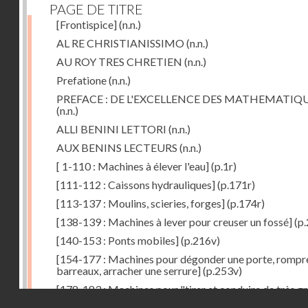
PAGE DE TITRE
[Frontispice]
(n.n.)
AL RE CHRISTIANISSIMO
(n.n.)
AU ROY TRES CHRETIEN
(n.n.)
Prefatione
(n.n.)
PREFACE : DE L'EXCELLENCE DES MATHEMATIQ
(n.n.)
ALLI BENINI LETTORI
(n.n.)
AUX BENINS LECTEURS
(n.n.)
[ 1-110 : Machines à élever l'eau]
(p.1r)
[111-112 : Caissons hydrauliques]
(p.171r)
[113-137 : Moulins, scieries, forges]
(p.174r)
[138-139 : Machines à lever pour creuser un fossé]
(p.
[140-153 : Ponts mobiles]
(p.216v)
[154-177 : Machines pour dégonder une porte, rompr
barreaux, arracher une serrure]
(p.253v)
[178-183 : Machines pour "tirer et conduire de très g
Droits réservés - CNAM
poids"]
(p.291r)