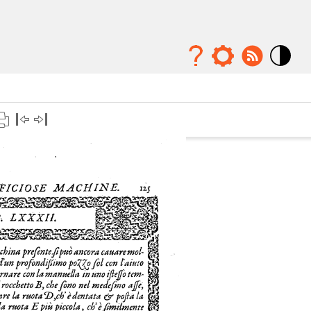
Mode
contraste
élévé