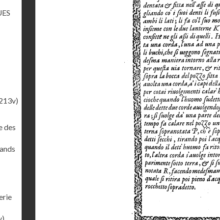
UES
213v)
e des
rands
erie
v)