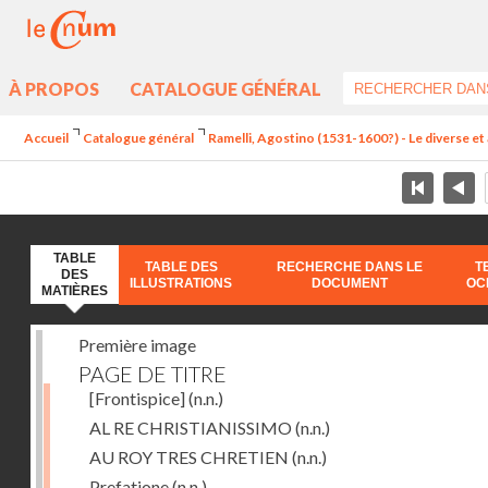
À PROPOS
CATALOGUE GÉNÉRAL
Accueil
Catalogue général
Ramelli, Agostino (1531-1600?) - Le diverse et 
TABLE
TABLE DES
RECHERCHE DANS LE
T
DES
ILLUSTRATIONS
DOCUMENT
OC
MATIÈRES
Première image
PAGE DE TITRE
[Frontispice]
(n.n.)
AL RE CHRISTIANISSIMO
(n.n.)
AU ROY TRES CHRETIEN
(n.n.)
Prefatione
(n.n.)