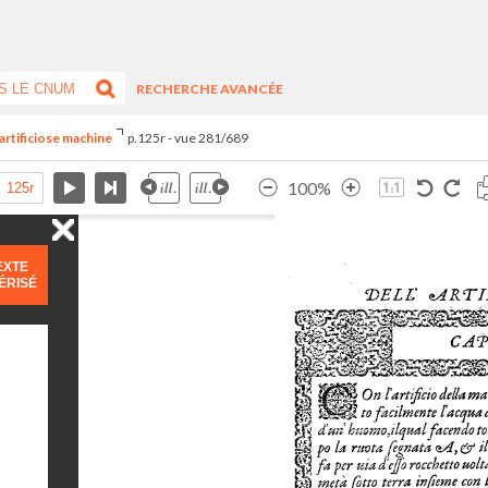
RECHERCHE AVANCÉE
artificiose machine
p.125r - vue 281/689
100%
EXTE
ÉRISÉ