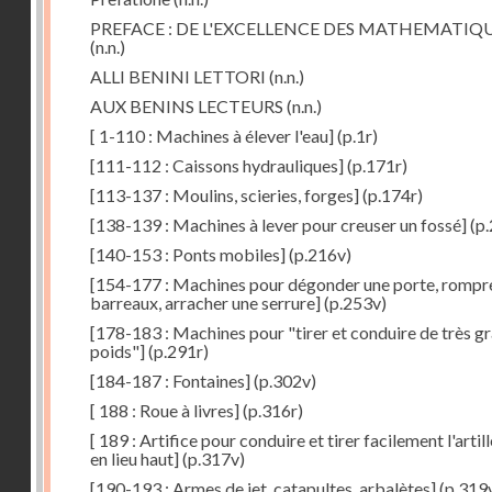
PREFACE : DE L'EXCELLENCE DES MATHEMATIQ
(n.n.)
ALLI BENINI LETTORI
(n.n.)
AUX BENINS LECTEURS
(n.n.)
[ 1-110 : Machines à élever l'eau]
(p.1r)
[111-112 : Caissons hydrauliques]
(p.171r)
[113-137 : Moulins, scieries, forges]
(p.174r)
[138-139 : Machines à lever pour creuser un fossé]
(p.
[140-153 : Ponts mobiles]
(p.216v)
[154-177 : Machines pour dégonder une porte, rompr
barreaux, arracher une serrure]
(p.253v)
[178-183 : Machines pour "tirer et conduire de très g
poids"]
(p.291r)
[184-187 : Fontaines]
(p.302v)
[ 188 : Roue à livres]
(p.316r)
[ 189 : Artifice pour conduire et tirer facilement l'artill
en lieu haut]
(p.317v)
[190-193 : Armes de jet, catapultes, arbalètes]
(p.319