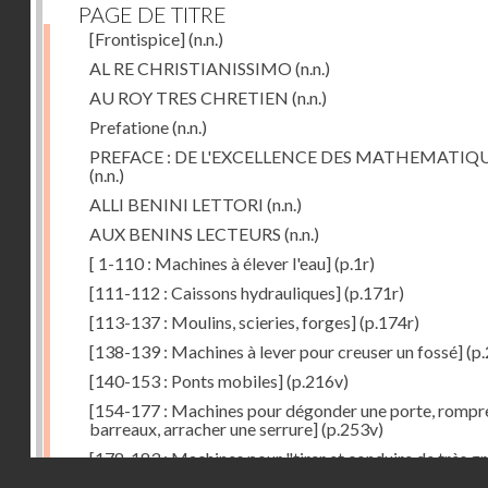
PAGE DE TITRE
[Frontispice]
(n.n.)
AL RE CHRISTIANISSIMO
(n.n.)
AU ROY TRES CHRETIEN
(n.n.)
Prefatione
(n.n.)
PREFACE : DE L'EXCELLENCE DES MATHEMATIQ
(n.n.)
ALLI BENINI LETTORI
(n.n.)
AUX BENINS LECTEURS
(n.n.)
[ 1-110 : Machines à élever l'eau]
(p.1r)
[111-112 : Caissons hydrauliques]
(p.171r)
[113-137 : Moulins, scieries, forges]
(p.174r)
[138-139 : Machines à lever pour creuser un fossé]
(p.
[140-153 : Ponts mobiles]
(p.216v)
[154-177 : Machines pour dégonder une porte, rompr
barreaux, arracher une serrure]
(p.253v)
[178-183 : Machines pour "tirer et conduire de très g
Droits réservés - CNAM
poids"]
(p.291r)