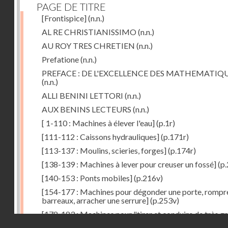
PAGE DE TITRE
[Frontispice]
(n.n.)
AL RE CHRISTIANISSIMO
(n.n.)
AU ROY TRES CHRETIEN
(n.n.)
Prefatione
(n.n.)
PREFACE : DE L'EXCELLENCE DES MATHEMATIQ
(n.n.)
ALLI BENINI LETTORI
(n.n.)
AUX BENINS LECTEURS
(n.n.)
[ 1-110 : Machines à élever l'eau]
(p.1r)
[111-112 : Caissons hydrauliques]
(p.171r)
[113-137 : Moulins, scieries, forges]
(p.174r)
[138-139 : Machines à lever pour creuser un fossé]
(p.
[140-153 : Ponts mobiles]
(p.216v)
[154-177 : Machines pour dégonder une porte, rompr
barreaux, arracher une serrure]
(p.253v)
[178-183 : Machines pour "tirer et conduire de très g
Droits réservés - CNAM
poids"]
(p.291r)