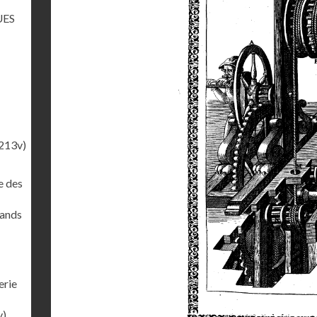
UES
213v)
e des
rands
erie
v)