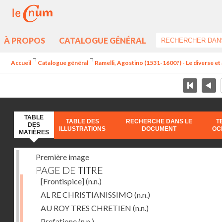
À PROPOS
CATALOGUE GÉNÉRAL
Accueil
Catalogue général
Ramelli, Agostino (1531-1600?) - Le diverse et 
TABLE
TABLE DES
RECHERCHE DANS LE
T
DES
ILLUSTRATIONS
DOCUMENT
OC
MATIÈRES
Première image
PAGE DE TITRE
[Frontispice]
(n.n.)
AL RE CHRISTIANISSIMO
(n.n.)
AU ROY TRES CHRETIEN
(n.n.)
Prefatione
(n.n.)