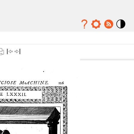
Mode
contraste
élévé