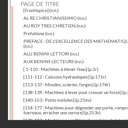
PAGE DE TITRE
[Frontispice]
(n.n.)
AL RE CHRISTIANISSIMO
(n.n.)
AU ROY TRES CHRETIEN
(n.n.)
Prefatione
(n.n.)
PREFACE : DE L'EXCELLENCE DES MATHEMATIQ
(n.n.)
ALLI BENINI LETTORI
(n.n.)
AUX BENINS LECTEURS
(n.n.)
[ 1-110 : Machines à élever l'eau]
(p.1r)
[111-112 : Caissons hydrauliques]
(p.171r)
[113-137 : Moulins, scieries, forges]
(p.174r)
[138-139 : Machines à lever pour creuser un fossé]
(p.
[140-153 : Ponts mobiles]
(p.216v)
[154-177 : Machines pour dégonder une porte, rompr
barreaux, arracher une serrure]
(p.253v)
[178-183 : Machines pour "tirer et conduire de très g
Droits réservés - CNAM
poids"]
(p.291r)