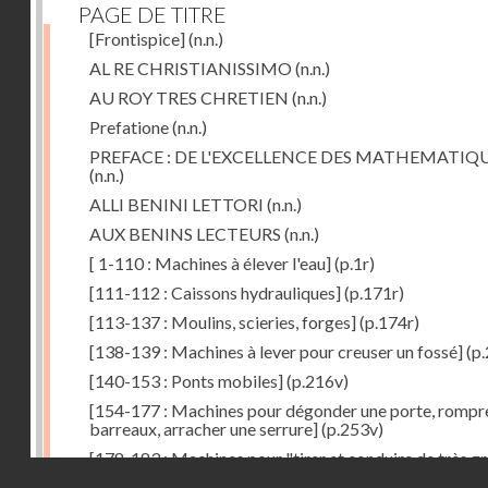
PAGE DE TITRE
[Frontispice]
(n.n.)
AL RE CHRISTIANISSIMO
(n.n.)
AU ROY TRES CHRETIEN
(n.n.)
Prefatione
(n.n.)
PREFACE : DE L'EXCELLENCE DES MATHEMATIQ
(n.n.)
ALLI BENINI LETTORI
(n.n.)
AUX BENINS LECTEURS
(n.n.)
[ 1-110 : Machines à élever l'eau]
(p.1r)
[111-112 : Caissons hydrauliques]
(p.171r)
[113-137 : Moulins, scieries, forges]
(p.174r)
[138-139 : Machines à lever pour creuser un fossé]
(p.
[140-153 : Ponts mobiles]
(p.216v)
[154-177 : Machines pour dégonder une porte, rompr
barreaux, arracher une serrure]
(p.253v)
[178-183 : Machines pour "tirer et conduire de très g
Droits réservés - CNAM
poids"]
(p.291r)