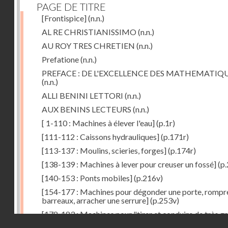
PAGE DE TITRE
[Frontispice]
(n.n.)
AL RE CHRISTIANISSIMO
(n.n.)
AU ROY TRES CHRETIEN
(n.n.)
Prefatione
(n.n.)
PREFACE : DE L'EXCELLENCE DES MATHEMATIQ
(n.n.)
ALLI BENINI LETTORI
(n.n.)
AUX BENINS LECTEURS
(n.n.)
[ 1-110 : Machines à élever l'eau]
(p.1r)
[111-112 : Caissons hydrauliques]
(p.171r)
[113-137 : Moulins, scieries, forges]
(p.174r)
[138-139 : Machines à lever pour creuser un fossé]
(p.
[140-153 : Ponts mobiles]
(p.216v)
[154-177 : Machines pour dégonder une porte, rompr
barreaux, arracher une serrure]
(p.253v)
[178-183 : Machines pour "tirer et conduire de très g
Droits réservés - CNAM
poids"]
(p.291r)