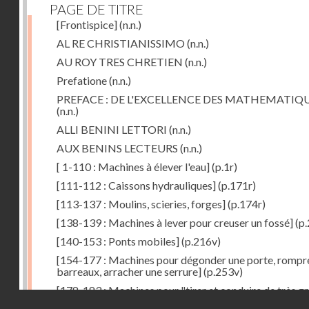
PAGE DE TITRE
[Frontispice]
(n.n.)
AL RE CHRISTIANISSIMO
(n.n.)
AU ROY TRES CHRETIEN
(n.n.)
Prefatione
(n.n.)
PREFACE : DE L'EXCELLENCE DES MATHEMATIQ
(n.n.)
ALLI BENINI LETTORI
(n.n.)
AUX BENINS LECTEURS
(n.n.)
[ 1-110 : Machines à élever l'eau]
(p.1r)
[111-112 : Caissons hydrauliques]
(p.171r)
[113-137 : Moulins, scieries, forges]
(p.174r)
[138-139 : Machines à lever pour creuser un fossé]
(p.
[140-153 : Ponts mobiles]
(p.216v)
[154-177 : Machines pour dégonder une porte, rompr
barreaux, arracher une serrure]
(p.253v)
[178-183 : Machines pour "tirer et conduire de très g
Droits réservés - CNAM
poids"]
(p.291r)