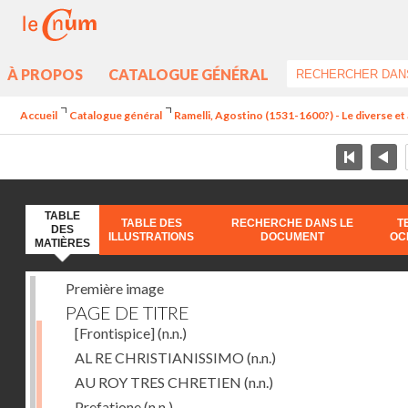
À PROPOS
CATALOGUE GÉNÉRAL
Accueil
Catalogue général
Ramelli, Agostino (1531-1600?) - Le diverse et 
TABLE
TABLE DES
RECHERCHE DANS LE
T
DES
ILLUSTRATIONS
DOCUMENT
OC
MATIÈRES
Première image
PAGE DE TITRE
[Frontispice]
(n.n.)
AL RE CHRISTIANISSIMO
(n.n.)
AU ROY TRES CHRETIEN
(n.n.)
Prefatione
(n.n.)