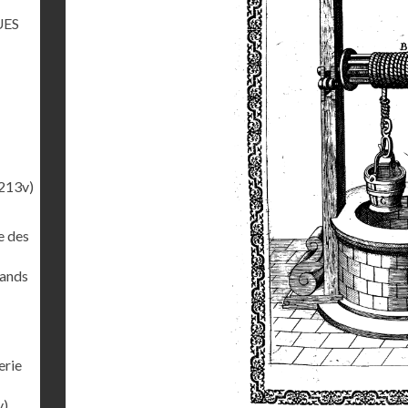
UES
213v)
e des
rands
erie
v)