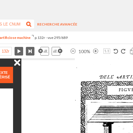
RECHERCHE AVANCÉE
artificiose machine
p.132r - vue 295/689
100%
EXTE
ÉRISÉ