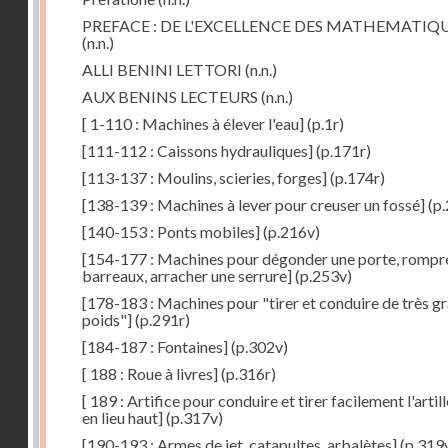
PREFACE : DE L'EXCELLENCE DES MATHEMATIQ
(n.n.)
ALLI BENINI LETTORI
(n.n.)
AUX BENINS LECTEURS
(n.n.)
[ 1-110 : Machines à élever l'eau]
(p.1r)
[111-112 : Caissons hydrauliques]
(p.171r)
[113-137 : Moulins, scieries, forges]
(p.174r)
[138-139 : Machines à lever pour creuser un fossé]
(p.
[140-153 : Ponts mobiles]
(p.216v)
[154-177 : Machines pour dégonder une porte, rompr
barreaux, arracher une serrure]
(p.253v)
[178-183 : Machines pour "tirer et conduire de très g
poids"]
(p.291r)
[184-187 : Fontaines]
(p.302v)
[ 188 : Roue à livres]
(p.316r)
[ 189 : Artifice pour conduire et tirer facilement l'artill
en lieu haut]
(p.317v)
[190-193 : Armes de jet, catapultes, arbalètes]
(p.319