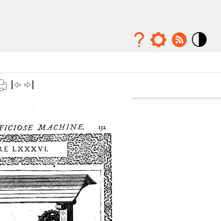
Mode
contraste
élévé