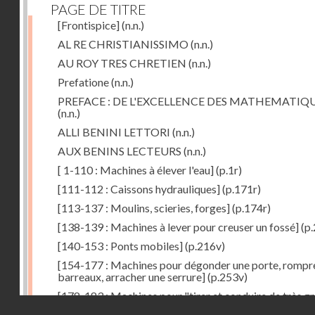
PAGE DE TITRE
[Frontispice]
(n.n.)
AL RE CHRISTIANISSIMO
(n.n.)
AU ROY TRES CHRETIEN
(n.n.)
Prefatione
(n.n.)
PREFACE : DE L'EXCELLENCE DES MATHEMATIQ
(n.n.)
ALLI BENINI LETTORI
(n.n.)
AUX BENINS LECTEURS
(n.n.)
[ 1-110 : Machines à élever l'eau]
(p.1r)
[111-112 : Caissons hydrauliques]
(p.171r)
[113-137 : Moulins, scieries, forges]
(p.174r)
[138-139 : Machines à lever pour creuser un fossé]
(p.
[140-153 : Ponts mobiles]
(p.216v)
[154-177 : Machines pour dégonder une porte, rompr
barreaux, arracher une serrure]
(p.253v)
[178-183 : Machines pour "tirer et conduire de très g
Droits réservés - CNAM
poids"]
(p.291r)