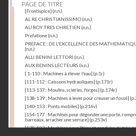
PAGE DE TITRE
[Frontispice]
(n.n.)
AL RE CHRISTIANISSIMO
(n.n.)
AU ROY TRES CHRETIEN
(n.n.)
Prefatione
(n.n.)
PREFACE : DE L'EXCELLENCE DES MATHEMATIQ
(n.n.)
ALLI BENINI LETTORI
(n.n.)
AUX BENINS LECTEURS
(n.n.)
[ 1-110 : Machines à élever l'eau]
(p.1r)
[111-112 : Caissons hydrauliques]
(p.171r)
[113-137 : Moulins, scieries, forges]
(p.174r)
[138-139 : Machines à lever pour creuser un fossé]
(p.
[140-153 : Ponts mobiles]
(p.216v)
[154-177 : Machines pour dégonder une porte, rompr
barreaux, arracher une serrure]
(p.253v)
[178-183 : Machines pour "tirer et conduire de très g
Droits réservés - CNAM
poids"]
(p.291r)