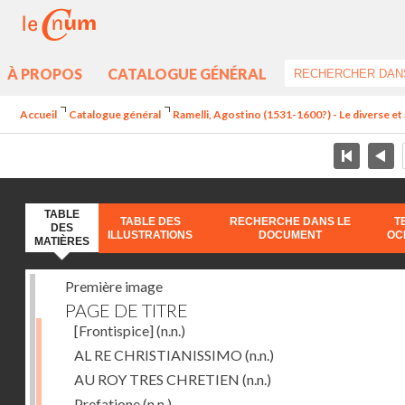
À PROPOS
CATALOGUE GÉNÉRAL
Accueil
Catalogue général
Ramelli, Agostino (1531-1600?) - Le diverse et 
TABLE
TABLE DES
RECHERCHE DANS LE
T
DES
ILLUSTRATIONS
DOCUMENT
OC
MATIÈRES
Première image
PAGE DE TITRE
[Frontispice]
(n.n.)
AL RE CHRISTIANISSIMO
(n.n.)
AU ROY TRES CHRETIEN
(n.n.)
Prefatione
(n.n.)