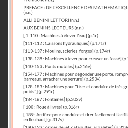
PREFACE : DE L'EXCELLENCE DES MATHEMATIQ
(n.n.)
ALLI BENINI LETTORI
(n.n.)
AUX BENINS LECTEURS
(n.n.)
[ 1-110 : Machines à élever l'eau]
(p.1r)
[111-112 : Caissons hydrauliques]
(p.171r)
[113-137 : Moulins, scieries, forges]
(p.174r)
[138-139 : Machines à lever pour creuser un fossé]
(p.
[140-153 : Ponts mobiles]
(p.216v)
[154-177 : Machines pour dégonder une porte, rompr
barreaux, arracher une serrure]
(p.253v)
[178-183 : Machines pour "tirer et conduire de très g
poids"]
(p.291r)
[184-187 : Fontaines]
(p.302v)
[ 188 : Roue à livres]
(p.316r)
[ 189 : Artifice pour conduire et tirer facilement l'artill
en lieu haut]
(p.317v)
[190-193 : Armes de jet, catapultes, arbalètes]
(p.319