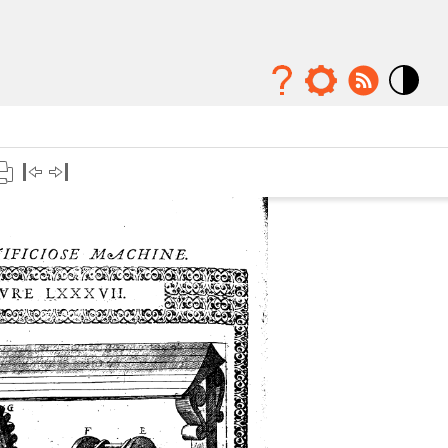
Mode
contraste
élévé