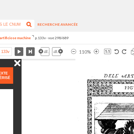
RECHERCHE AVANCÉE
artificiose machine
p.133v - vue 298/689
110%
EXTE
ÉRISÉ