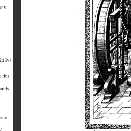
UES
213v)
e des
rands
erie
v)