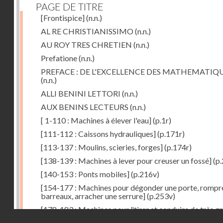
PAGE DE TITRE
[Frontispice]
(n.n.)
AL RE CHRISTIANISSIMO
(n.n.)
AU ROY TRES CHRETIEN
(n.n.)
Prefatione
(n.n.)
PREFACE : DE L'EXCELLENCE DES MATHEMATIQ
(n.n.)
ALLI BENINI LETTORI
(n.n.)
AUX BENINS LECTEURS
(n.n.)
[ 1-110 : Machines à élever l'eau]
(p.1r)
[111-112 : Caissons hydrauliques]
(p.171r)
[113-137 : Moulins, scieries, forges]
(p.174r)
[138-139 : Machines à lever pour creuser un fossé]
(p.
[140-153 : Ponts mobiles]
(p.216v)
[154-177 : Machines pour dégonder une porte, rompr
barreaux, arracher une serrure]
(p.253v)
[178-183 : Machines pour "tirer et conduire de très g
Droits réservés - CNAM
poids"]
(p.291r)