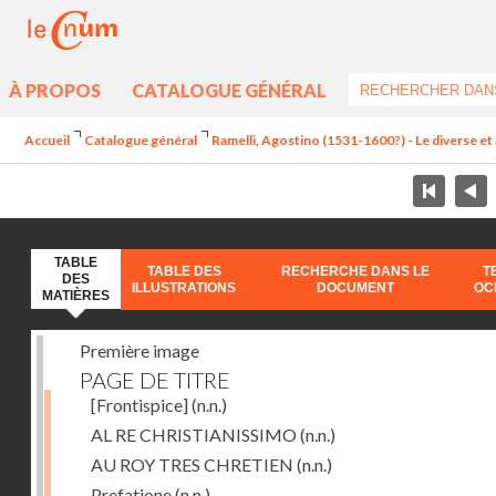
À PROPOS
CATALOGUE GÉNÉRAL
Accueil
Catalogue général
Ramelli, Agostino (1531-1600?) - Le diverse et 
TABLE
TABLE DES
RECHERCHE DANS LE
T
DES
ILLUSTRATIONS
DOCUMENT
OC
MATIÈRES
Première image
PAGE DE TITRE
[Frontispice]
(n.n.)
AL RE CHRISTIANISSIMO
(n.n.)
AU ROY TRES CHRETIEN
(n.n.)
Prefatione
(n.n.)