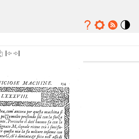
Mode
contraste
élévé