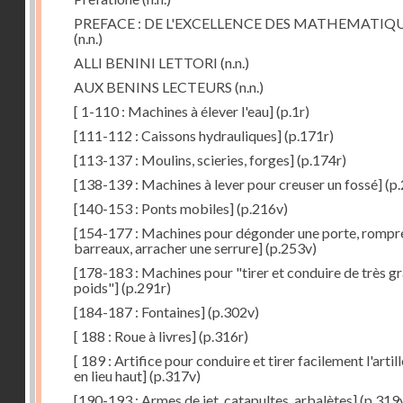
PREFACE : DE L'EXCELLENCE DES MATHEMATIQ
(n.n.)
ALLI BENINI LETTORI
(n.n.)
AUX BENINS LECTEURS
(n.n.)
[ 1-110 : Machines à élever l'eau]
(p.1r)
[111-112 : Caissons hydrauliques]
(p.171r)
[113-137 : Moulins, scieries, forges]
(p.174r)
[138-139 : Machines à lever pour creuser un fossé]
(p.
[140-153 : Ponts mobiles]
(p.216v)
[154-177 : Machines pour dégonder une porte, rompr
barreaux, arracher une serrure]
(p.253v)
[178-183 : Machines pour "tirer et conduire de très g
poids"]
(p.291r)
[184-187 : Fontaines]
(p.302v)
[ 188 : Roue à livres]
(p.316r)
[ 189 : Artifice pour conduire et tirer facilement l'artill
en lieu haut]
(p.317v)
[190-193 : Armes de jet, catapultes, arbalètes]
(p.319