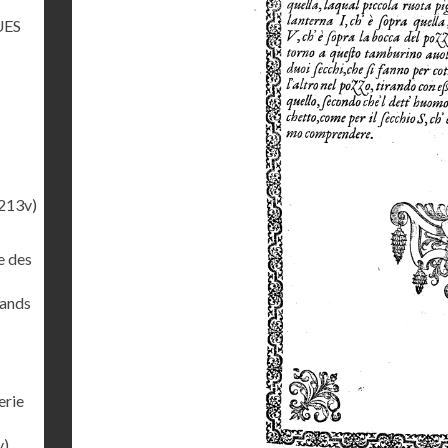
UES
213v)
e des
rands
erie
v)