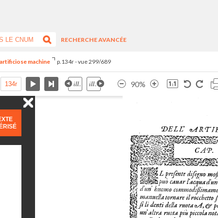
RECHERCHE AVANCÉE
artificiose machine
p.134r - vue 299/689
90%
EXTE
ÉRISÉ