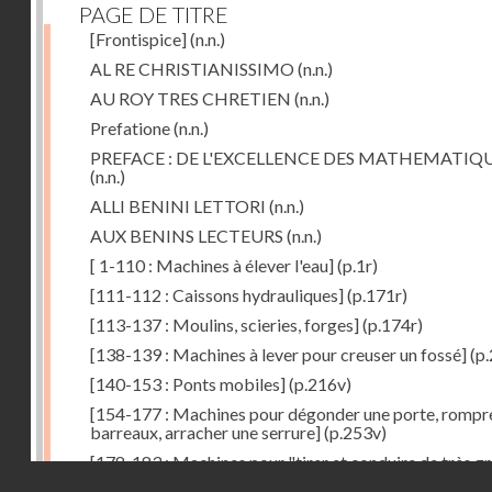
PAGE DE TITRE
[Frontispice]
(n.n.)
AL RE CHRISTIANISSIMO
(n.n.)
AU ROY TRES CHRETIEN
(n.n.)
Prefatione
(n.n.)
PREFACE : DE L'EXCELLENCE DES MATHEMATIQ
(n.n.)
ALLI BENINI LETTORI
(n.n.)
AUX BENINS LECTEURS
(n.n.)
[ 1-110 : Machines à élever l'eau]
(p.1r)
[111-112 : Caissons hydrauliques]
(p.171r)
[113-137 : Moulins, scieries, forges]
(p.174r)
[138-139 : Machines à lever pour creuser un fossé]
(p.
[140-153 : Ponts mobiles]
(p.216v)
[154-177 : Machines pour dégonder une porte, rompr
barreaux, arracher une serrure]
(p.253v)
[178-183 : Machines pour "tirer et conduire de très g
Droits réservés - CNAM
poids"]
(p.291r)