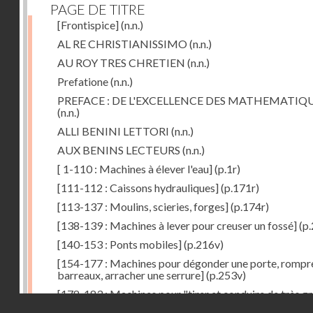
PAGE DE TITRE
[Frontispice]
(n.n.)
AL RE CHRISTIANISSIMO
(n.n.)
AU ROY TRES CHRETIEN
(n.n.)
Prefatione
(n.n.)
PREFACE : DE L'EXCELLENCE DES MATHEMATIQ
(n.n.)
ALLI BENINI LETTORI
(n.n.)
AUX BENINS LECTEURS
(n.n.)
[ 1-110 : Machines à élever l'eau]
(p.1r)
[111-112 : Caissons hydrauliques]
(p.171r)
[113-137 : Moulins, scieries, forges]
(p.174r)
[138-139 : Machines à lever pour creuser un fossé]
(p.
[140-153 : Ponts mobiles]
(p.216v)
[154-177 : Machines pour dégonder une porte, rompr
barreaux, arracher une serrure]
(p.253v)
[178-183 : Machines pour "tirer et conduire de très g
Droits réservés - CNAM
poids"]
(p.291r)