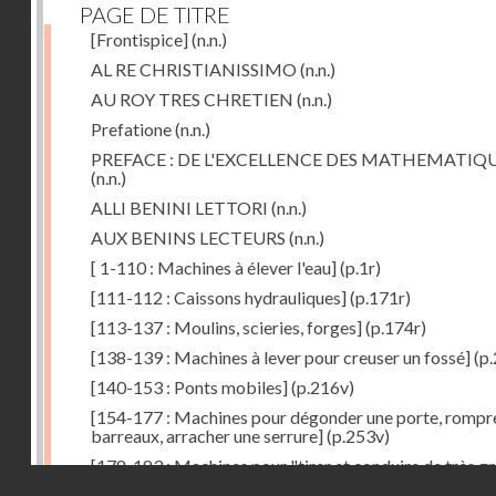
PAGE DE TITRE
[Frontispice]
(n.n.)
AL RE CHRISTIANISSIMO
(n.n.)
AU ROY TRES CHRETIEN
(n.n.)
Prefatione
(n.n.)
PREFACE : DE L'EXCELLENCE DES MATHEMATIQ
(n.n.)
ALLI BENINI LETTORI
(n.n.)
AUX BENINS LECTEURS
(n.n.)
[ 1-110 : Machines à élever l'eau]
(p.1r)
[111-112 : Caissons hydrauliques]
(p.171r)
[113-137 : Moulins, scieries, forges]
(p.174r)
[138-139 : Machines à lever pour creuser un fossé]
(p.
[140-153 : Ponts mobiles]
(p.216v)
[154-177 : Machines pour dégonder une porte, rompr
barreaux, arracher une serrure]
(p.253v)
[178-183 : Machines pour "tirer et conduire de très g
Droits réservés - CNAM
poids"]
(p.291r)