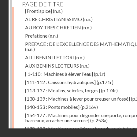
PAGE DE TITRE
[Frontispice]
(n.n.)
AL RE CHRISTIANISSIMO
(n.n.)
AU ROY TRES CHRETIEN
(n.n.)
Prefatione
(n.n.)
PREFACE : DE L'EXCELLENCE DES MATHEMATIQ
(n.n.)
ALLI BENINI LETTORI
(n.n.)
AUX BENINS LECTEURS
(n.n.)
[ 1-110 : Machines à élever l'eau]
(p.1r)
[111-112 : Caissons hydrauliques]
(p.171r)
[113-137 : Moulins, scieries, forges]
(p.174r)
[138-139 : Machines à lever pour creuser un fossé]
(p.
[140-153 : Ponts mobiles]
(p.216v)
[154-177 : Machines pour dégonder une porte, rompr
barreaux, arracher une serrure]
(p.253v)
[178-183 : Machines pour "tirer et conduire de très g
Droits réservés - CNAM
poids"]
(p.291r)