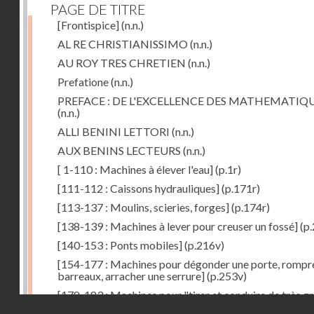
PAGE DE TITRE
[Frontispice]
(n.n.)
AL RE CHRISTIANISSIMO
(n.n.)
AU ROY TRES CHRETIEN
(n.n.)
Prefatione
(n.n.)
PREFACE : DE L'EXCELLENCE DES MATHEMATIQ
(n.n.)
ALLI BENINI LETTORI
(n.n.)
AUX BENINS LECTEURS
(n.n.)
[ 1-110 : Machines à élever l'eau]
(p.1r)
[111-112 : Caissons hydrauliques]
(p.171r)
[113-137 : Moulins, scieries, forges]
(p.174r)
[138-139 : Machines à lever pour creuser un fossé]
(p.
[140-153 : Ponts mobiles]
(p.216v)
[154-177 : Machines pour dégonder une porte, rompr
barreaux, arracher une serrure]
(p.253v)
[178-183 : Machines pour "tirer et conduire de très g
Droits réservés - CNAM
poids"]
(p.291r)