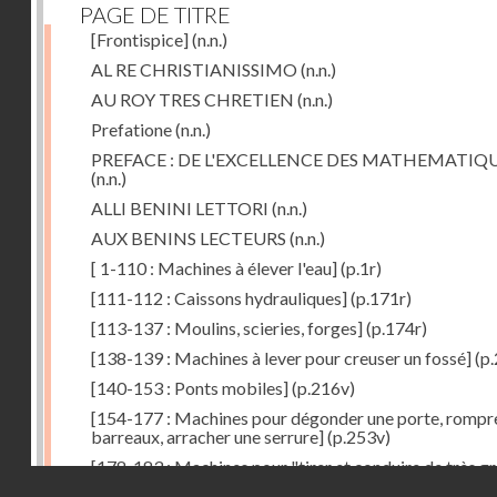
PAGE DE TITRE
[Frontispice]
(n.n.)
AL RE CHRISTIANISSIMO
(n.n.)
AU ROY TRES CHRETIEN
(n.n.)
Prefatione
(n.n.)
PREFACE : DE L'EXCELLENCE DES MATHEMATIQ
(n.n.)
ALLI BENINI LETTORI
(n.n.)
AUX BENINS LECTEURS
(n.n.)
[ 1-110 : Machines à élever l'eau]
(p.1r)
[111-112 : Caissons hydrauliques]
(p.171r)
[113-137 : Moulins, scieries, forges]
(p.174r)
[138-139 : Machines à lever pour creuser un fossé]
(p.
[140-153 : Ponts mobiles]
(p.216v)
[154-177 : Machines pour dégonder une porte, rompr
barreaux, arracher une serrure]
(p.253v)
[178-183 : Machines pour "tirer et conduire de très g
Droits réservés - CNAM
poids"]
(p.291r)